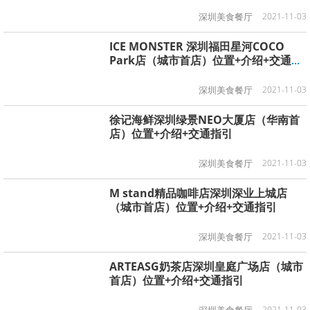
指引
深圳美食餐厅
2021-11-03
ICE MONSTER 深圳福田星河COCO
Park店（城市首店）位置+介绍+交通指
引
深圳美食餐厅
2021-11-03
徐记海鲜深圳绿景NEO大厦店（华南首
店）位置+介绍+交通指引
深圳美食餐厅
2021-11-03
M stand精品咖啡店深圳深业上城店
（城市首店）位置+介绍+交通指引
深圳美食餐厅
2021-11-03
ARTEASG奶茶店深圳皇庭广场店（城市
首店）位置+介绍+交通指引
2021-11-03