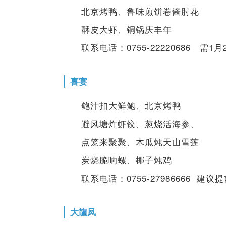
北京烤鸭、鲁味煎饼卷酱肘花
酥皮大虾、铜锅庆丰年
联系电话：0755-22220686 需
喜宴
鲍汁扣大鲜鲍、北京烤鸭
避风塘炸虾饺、葱烧活海参、
点笼来聚聚、木瓜炖天山雪莲
炭烧脆响螺、椰子炖鸡
联系电话：0755-27986666 建议
大龍凤