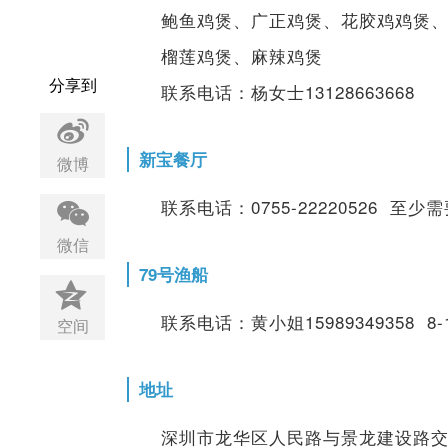
鲍鱼鸡煲、广正鸡煲、花胶鸡鸡煲
榴莲鸡煲、麻辣鸡煲
分享到
联系电话：杨女士13128663668
新宝餐厅
微博
联系电话：0755-22220526 至
微信
79号渔船
联系电话：黄小姐15989349358 
空间
地址
深圳市龙华区人民路与景龙建设路