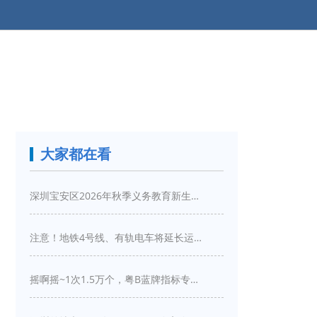
大家都在看
深圳宝安区2026年秋季义务教育新生入学指引
注意！地铁4号线、有轨电车将延长运营服务！
摇啊摇~1次1.5万个，粤B蓝牌指标专项摇号又来啦！